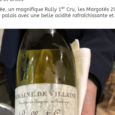
er
trée, un magnifique Rully 1
Cru, les Margotés 
 palais avec une belle acidité rafraîchissante et