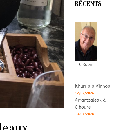
RÉCENTS
C.Robin
Ithurria à Aïnhoa
12/07/2026
Arrantzaleak à
Ciboure
10/07/2026
deaux